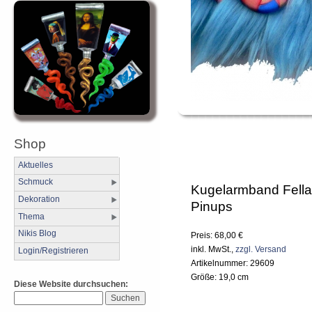
Shop
Aktuelles
Schmuck
Kugelarmband Fell
Dekoration
Pinups
Thema
Nikis Blog
Preis: 68,00 €
inkl. MwSt.,
zzgl. Versand
Login/Registrieren
Artikelnummer: 29609
Größe: 19,0 cm
Diese Website durchsuchen: