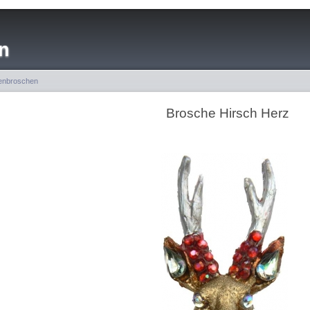
n
enbroschen
Brosche Hirsch Herz