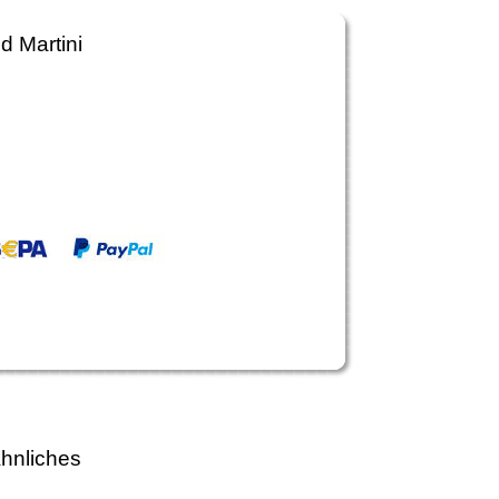
d Martini
hnliches