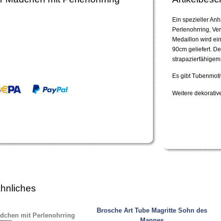
Ein spezieller A
Perlenohrring, Ve
Medaillon wird ei
90cm geliefert. D
strapazierfähigem 
Es gibt Tubenmoti
Weitere dekorativ
hnliches
Brosche Art Tube Magritte Sohn des
dchen mit Perlenohrring
Mannes