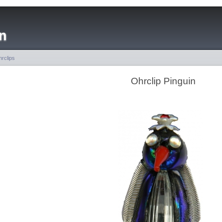
n
rclips
Ohrclip Pinguin