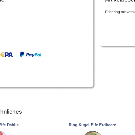
Elfenring mit vers
hnliches
lfe Dahlie
Ring Kugel Elfe Erdbeere