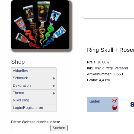
Ring Skull + Rose
Shop
Preis: 18,00 €
inkl. MwSt.,
zzgl. Versand
Aktuelles
Artikelnummer: 30563
Schmuck
Größe: 4,4 cm
Dekoration
Thema
Nikis Blog
Kaufen
Login/Registrieren
Diese Website durchsuchen: