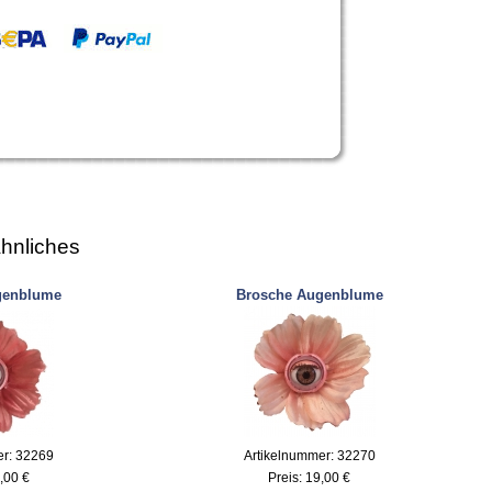
hnliches
genblume
Brosche Augenblume
er: 32269
Artikelnummer: 32270
,00 €
Preis:
19,00 €