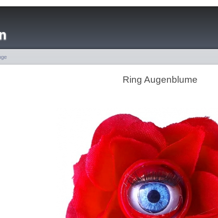
n
nge
Ring Augenblume