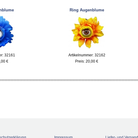
enblume
Ring Augenblume
er: 32161
Artikelnummer: 32162
,00 €
Preis:
20,00 €
schutzerklärung
Impressum
Liefer- und Versan