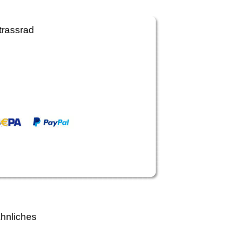
trassrad
hnliches