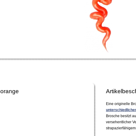
lorange
Artikelbesc
Eine originelle Br
unterschiedliche
Brosche besitzt a
versehentlicher V
strapazierfähigem