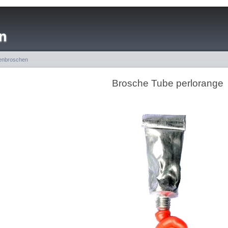
n
enbroschen
Brosche Tube perlorange