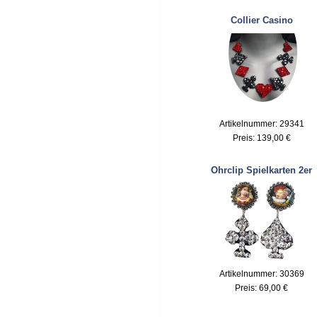
Collier Casino
Artikelnummer: 29341
Preis:
139,00 €
Ohrclip Spielkarten 2er
Artikelnummer: 30369
Preis:
69,00 €