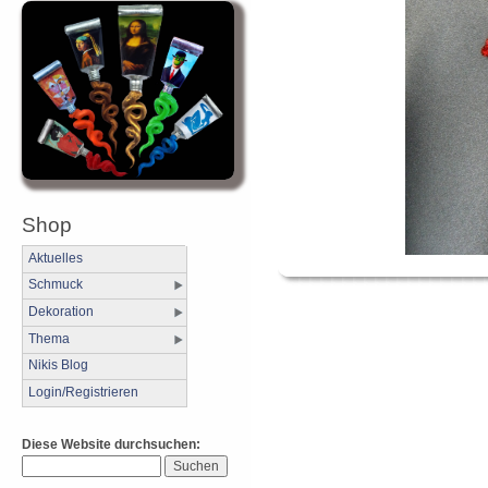
Shop
Aktuelles
Schmuck
Dekoration
Thema
Nikis Blog
Login/Registrieren
Diese Website durchsuchen: