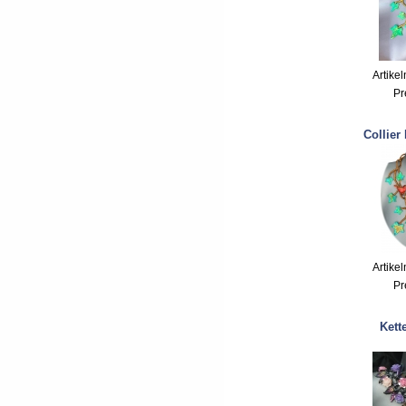
Artike
Pr
Collier
Artike
Pr
Kett