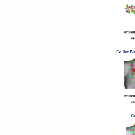
Artike
Pr
Collier B
Artike
Pr
Co