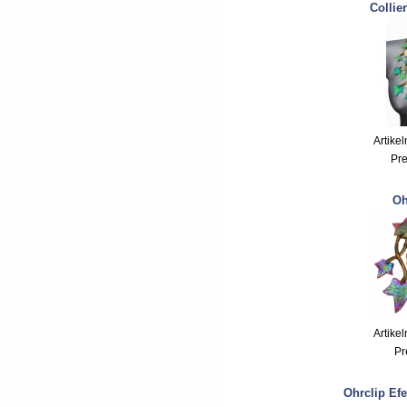
Collie
Artike
Pre
Oh
Artike
Pr
Ohrclip Ef