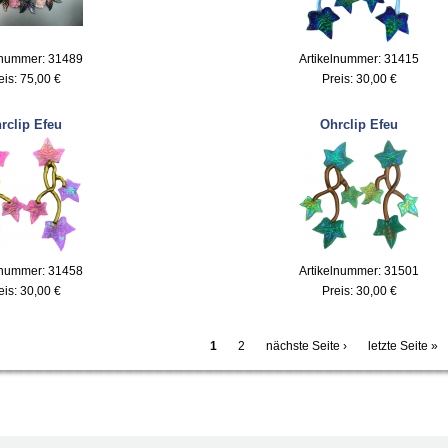
lnummer: 31489
Artikelnummer: 31415
eis:
75,00 €
Preis:
30,00 €
rclip Efeu
Ohrclip Efeu
lnummer: 31458
Artikelnummer: 31501
eis:
30,00 €
Preis:
30,00 €
1
2
nächste Seite ›
letzte Seite »