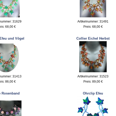
lnummer: 31629
Artikelnummer: 31491
eis:
68,00 €
Preis:
68,00 €
 Efeu und Vögel
Collier Eichel Herbst
lnummer: 31413
Artikelnummer: 31523
eis:
86,00 €
Preis:
89,00 €
e Rosenband
Ohrclip Efeu