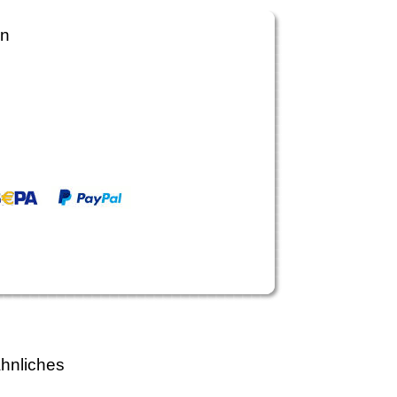
en
hnliches