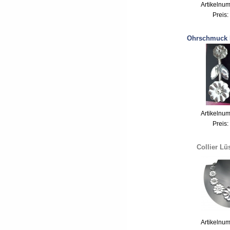
Artikelnu
Preis:
Ohrschmuck 
Artikelnu
Preis:
Collier Lü
Artikelnu