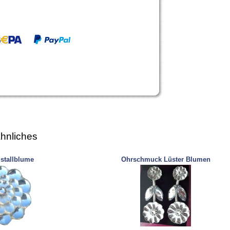
hnliches
istallblume
Ohrschmuck Lüster Blumen