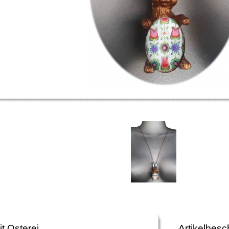
t Osterei
Artikelbesc