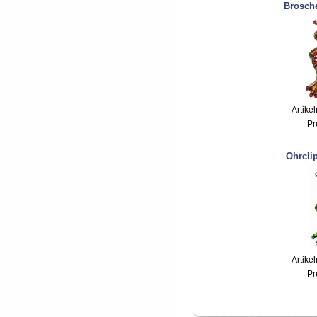
Brosche
Artike
Pr
Ohrcli
Artike
Pr