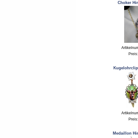
Choker Hir
Artikelnu
Preis
Kugelohrclip
Artikelnu
Preis
Medaillon Hi