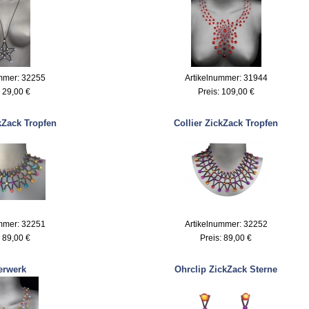
mmer: 32255
Artikelnummer: 31944
:
29,00 €
Preis:
109,00 €
kZack Tropfen
Collier ZickZack Tropfen
mmer: 32251
Artikelnummer: 32252
:
89,00 €
Preis:
89,00 €
erwerk
Ohrclip ZickZack Sterne