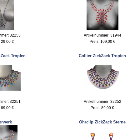
mmer: 32255
Artikelnummer: 31944
:
29,00 €
Preis:
109,00 €
kZack Tropfen
Collier ZickZack Tropfen
mmer: 32251
Artikelnummer: 32252
:
89,00 €
Preis:
89,00 €
erwerk
Ohrclip ZickZack Sterne